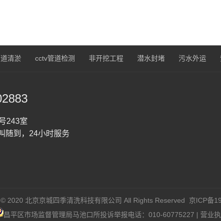
管道清淤
cctv管道检测
非开挖工程
潜水封堵
污水外运
02883
243室
叫随到，24小时服务
ht © 2020 北京京城四季清洗科技有限公司 All Rights Reserved
京ICP备19
昌平区市场监督管理局马池口所投诉举报电话：010-60775227 | 营业