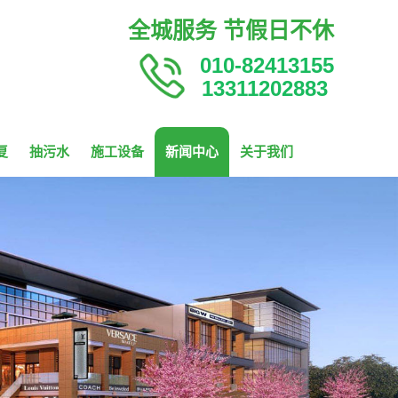
全城服务 节假日不休
010-82413155
13311202883
复
抽污水
施工设备
新闻中心
关于我们