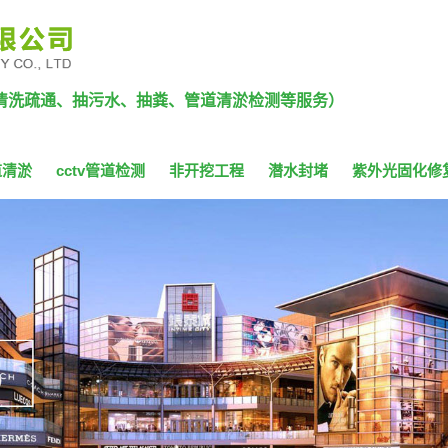
清洗疏通、抽污水、抽粪、管道清淤检测等服务）
道清淤
cctv管道检测
非开挖工程
潜水封堵
紫外光固化修