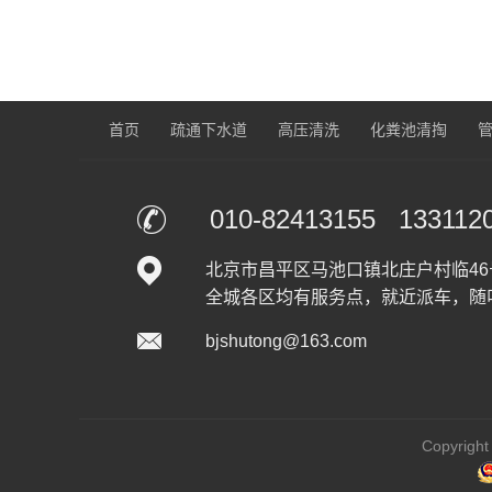
首页
疏通下水道
高压清洗
化粪池清掏
010-82413155 133112
北京市昌平区马池口镇北庄户村临46号
全城各区均有服务点，就近派车，随
bjshutong@163.com
Copyrig