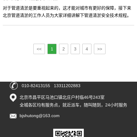
对于管道清淤是要重视起来的，这才能对城市有更好的保障，接下来
北京管道清淤的工作人员为大家详细讲解下管道清淤安全技术规程。
<<
1
2
3
4
>>
010-82413155 13311202883
北京市昌平区马池口镇北庄户村临46号243室
全城各区均有服务点，就近派车，随叫随到，24小时服务
bjshutong@163.com